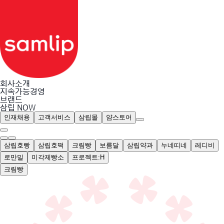
회사소개
지속가능경영
브랜드
삼립 NOW
인재채용
고객서비스
삼립몰
얌스토어
삼립호빵
삼립호떡
크림빵
보름달
삼립약과
누네띠네
레디비
로만밀
미각제빵소
프로젝트:H
크림빵