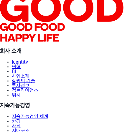
특수전분 사용 스팀
바울리 파네토네종
소스/드레싱 맞춤화
샌드위치 증균 
케익
회사 소개
Identity
연혁
BI
사업소개
삼립의 기술
투자정보
컴플라이언스
위치
지속가능경영
지속가능경영 체계
환경
사회
지배구조