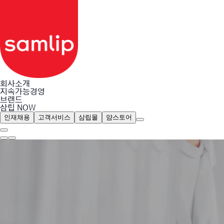
회사소개
지속가능경영
브랜드
삼립 NOW
인재채용
고객서비스
삼립몰
얌스토어