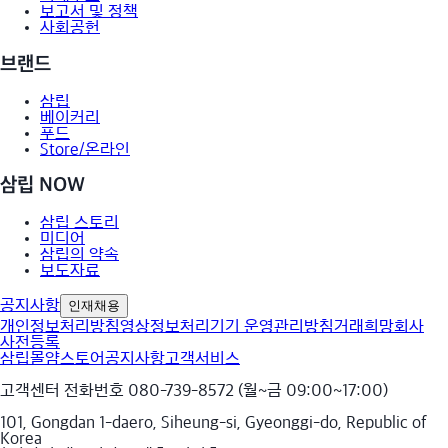
보고서 및 정책
사회공헌
브랜드
삼립
베이커리
푸드
Store/온라인
삼립 NOW
삼립 스토리
미디어
삼립의 약속
보도자료
공지사항
인재채용
개인정보처리방침
영상정보처리기기 운영관리방침
거래희망회사
사전등록
삼립몰
얌스토어
공지사항
고객서비스
고객센터 전화번호 080-739-8572 (월~금 09:00~17:00)
101, Gongdan 1-daero, Siheung-si, Gyeonggi-do, Republic of
Korea