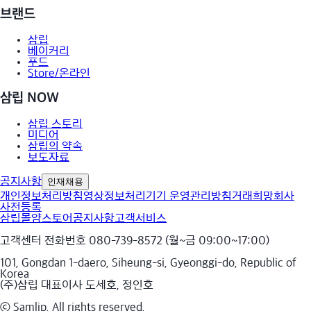
브랜드
삼립
베이커리
푸드
Store/온라인
삼립 NOW
삼립 스토리
미디어
삼립의 약속
보도자료
공지사항
인재채용
개인정보처리방침
영상정보처리기기 운영관리방침
거래희망회사
사전등록
삼립몰
얌스토어
공지사항
고객서비스
고객센터 전화번호 080-739-8572 (월~금 09:00~17:00)
101, Gongdan 1-daero, Siheung-si, Gyeonggi-do, Republic of
Korea
(주)삼립 대표이사 도세호, 정인호
ⓒ Samlip. All rights reserved.