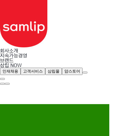
회사소개
지속가능경영
삼립
브랜드
베이커리
삼립 NOW
푸드
Store/온라인
인재채용
고객서비스
삼립몰
얌스토어