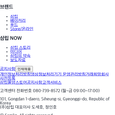
브랜드
삼립
베이커리
푸드
Store/온라인
삼립 NOW
삼립 스토리
미디어
삼립의 약속
보도자료
공지사항
인재채용
개인정보처리방침
영상정보처리기기 운영관리방침
거래희망회사
사전등록
삼립몰
얌스토어
공지사항
고객서비스
고객센터 전화번호 080-739-8572 (월~금 09:00~17:00)
101, Gongdan 1-daero, Siheung-si, Gyeonggi-do, Republic of
Korea
(주)삼립 대표이사 도세호, 정인호