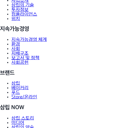
사업소개
삼립의 기술
투자정보
컴플라이언스
위치
지속가능경영
지속가능경영 체계
환경
사회
지배구조
보고서 및 정책
사회공헌
브랜드
삼립
베이커리
푸드
Store/온라인
삼립 NOW
삼립 스토리
미디어
삼립의 약속