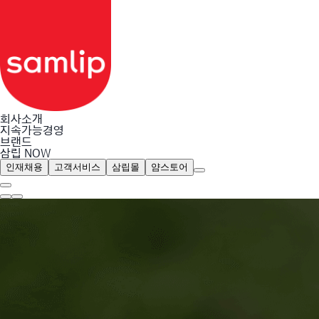
회사소개
지속가능경영
브랜드
삼립 NOW
인재채용
고객서비스
삼립몰
얌스토어