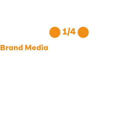
육즙가득부어스트 바질
1
/
4
Brand Media