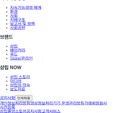
지속가능경영 체계
환경
사회
지배구조
보고서 및 정책
사회공헌
브랜드
삼립
베이커리
푸드
Store/온라인
삼립 NOW
삼립 스토리
미디어
삼립의 약속
보도자료
공지사항
인재채용
개인정보처리방침
영상정보처리기기 운영관리방침
거래희망회사
사전등록
삼립몰
얌스토어
공지사항
고객서비스