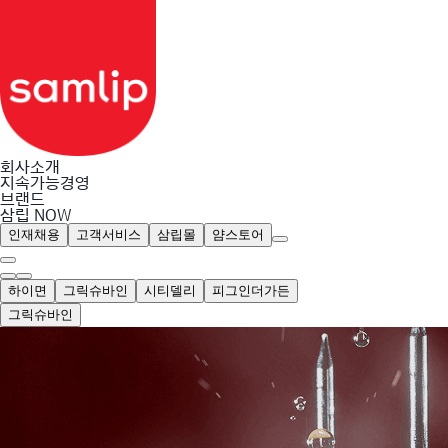
회사소개
지속가능경영
브랜드
삼립 NOW
인재채용
고객서비스
삼립몰
얌스토어
하이면
그릭슈바인
시티델리
피그인더가든
그릭슈바인