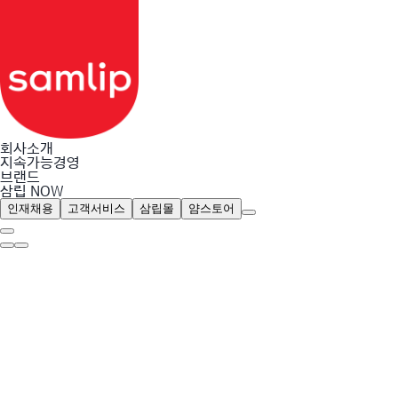
회사소개
지속가능경영
Identity
브랜드
연혁
삼립 NOW
BI
사업소개
인재채용
고객서비스
삼립몰
얌스토어
삼립의 기술
투자정보
컴플라이언스
위치