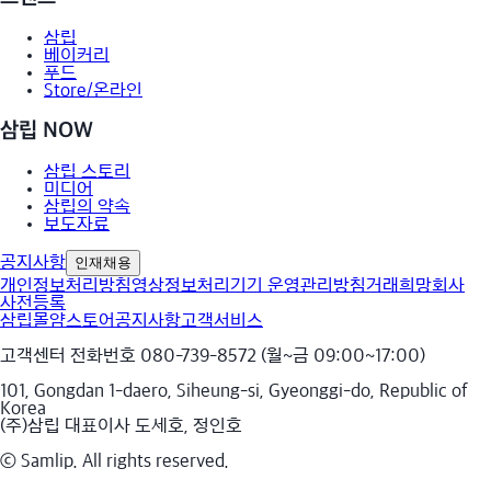
삼립
베이커리
푸드
Store/온라인
삼립 NOW
삼립 스토리
미디어
삼립의 약속
보도자료
공지사항
인재채용
개인정보처리방침
영상정보처리기기 운영관리방침
거래희망회사
사전등록
삼립몰
얌스토어
공지사항
고객서비스
고객센터 전화번호 080-739-8572 (월~금 09:00~17:00)
101, Gongdan 1-daero, Siheung-si, Gyeonggi-do, Republic of
Korea
(주)삼립 대표이사 도세호, 정인호
ⓒ Samlip. All rights reserved.