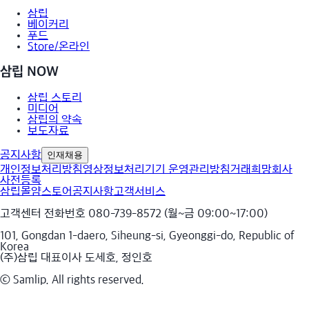
삼립
베이커리
푸드
Store/온라인
삼립 NOW
삼립 스토리
미디어
삼립의 약속
보도자료
공지사항
인재채용
개인정보처리방침
영상정보처리기기 운영관리방침
거래희망회사
사전등록
삼립몰
얌스토어
공지사항
고객서비스
고객센터 전화번호 080-739-8572 (월~금 09:00~17:00)
101, Gongdan 1-daero, Siheung-si, Gyeonggi-do, Republic of
Korea
(주)삼립 대표이사 도세호, 정인호
ⓒ Samlip. All rights reserved.