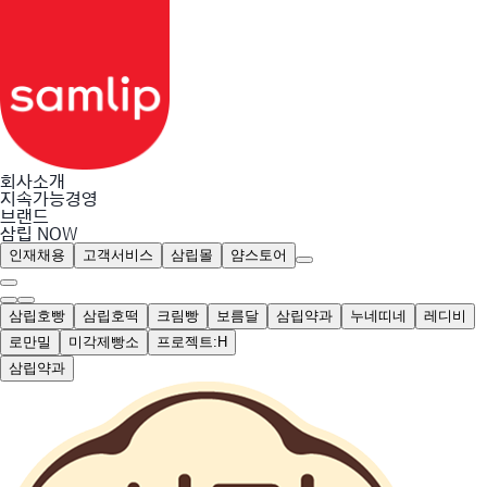
회사소개
지속가능경영
브랜드
삼립 NOW
인재채용
고객서비스
삼립몰
얌스토어
삼립호빵
삼립호떡
크림빵
보름달
삼립약과
누네띠네
레디비
로만밀
미각제빵소
프로젝트:H
삼립약과