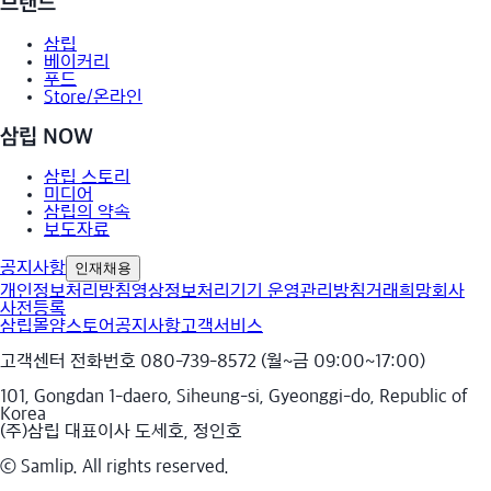
브랜드
삼립
베이커리
푸드
Store/온라인
삼립 NOW
삼립 스토리
미디어
삼립의 약속
보도자료
공지사항
인재채용
개인정보처리방침
영상정보처리기기 운영관리방침
거래희망회사
사전등록
삼립몰
얌스토어
공지사항
고객서비스
고객센터 전화번호 080-739-8572 (월~금 09:00~17:00)
101, Gongdan 1-daero, Siheung-si, Gyeonggi-do, Republic of
Korea
(주)삼립 대표이사 도세호, 정인호
ⓒ Samlip. All rights reserved.