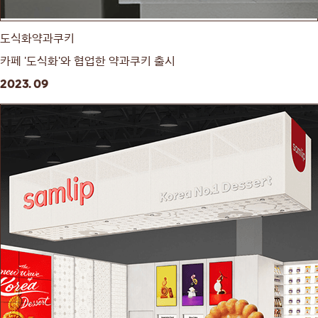
도식화약과쿠키
카페 '도식화'와 협업한 약과쿠키 출시
2023. 09